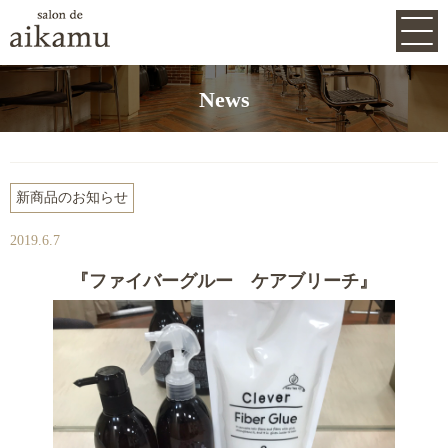
Top
Concept
Menu
Style gallery
Staff
Salon
News
Q&A
Voice
Be One
雑貨紹介
News
Blog
Recrutit
新商品のお知らせ
2019.6.7
Tweet
Folow me
『ファイバーグルー ケアブリーチ』