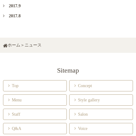
2017.9
2017.8
ホーム
＞
ニュース
Sitemap

Top

Concept

Menu

Style gallery

Staff

Salon

Q&A

Voice